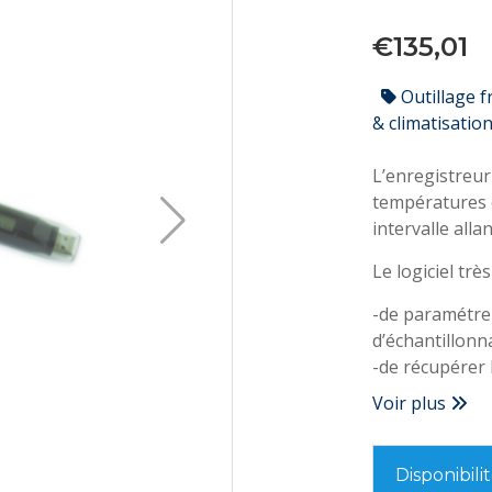
€135,01
Outillage f
& climatisatio
L’enregistreur
températures e
intervalle all
Le logiciel trè
-de paramétrer
d’échantillonn
-de récupérer 
sont indiqués 
Voir plus
-Capacité : 1
-Intervalle d’
heures
Disponibili