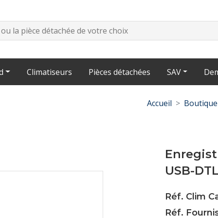
d
Climatiseurs
Pièces détachées
SAV
Dem
Accueil
Boutique
Enregis
USB-DTL
Réf. Clim 
Réf. Fourni