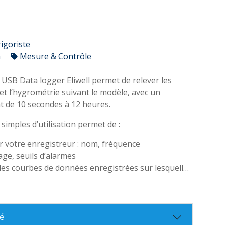
rigoriste
n
Mesure & Contrôle
 USB Data logger Eliwell permet de relever les
t l’hygrométrie suivant le modèle, avec un
ant de 10 secondes à 12 heures.
s simples d’utilisation permet de :
 votre enregistreur : nom, fréquence
age, seuils d’alarmes
les courbes de données enregistrées sur lesquelles
les seuils d’alarmes
6 382 enregistrements
enregistrement configurable de 10 secondes à 12
té