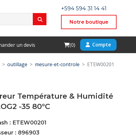
+594 594 31 14 41
Notre boutique
Cart
Compte
ander un devis
(
0
)
outillage
mesure-et-controle
ETEW00201
treur Température & Humidité
OG2 -35 80°C
Cash : ETEW00201
sseur : 896903