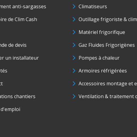
ment anti-sargasses
Climatiseurs
oire de Clim Cash
Outillage frigoriste & cli
Matériel frigorifique
de de devis
Gaz Fluides Frigorigènes
r un installateur
Pompes à chaleur
ités
Armoires réfrigérées
ct
Accessoires montage et e
ations chantiers
Ventilation & traitement d
 d'emploi