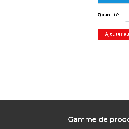
-Plage de mes
-Précision : +/
Quantité
-Protection IP
-Seuils d’alar
-2 Leds d’état
Ajouter au
dépassement de
-Température 
-Batterie : pil
-Dimensions :
-Affichage de 
Gamme de prood