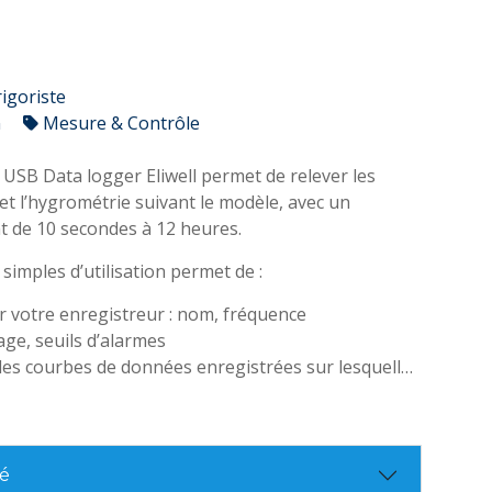
rigoriste
n
Mesure & Contrôle
 USB Data logger Eliwell permet de relever les
t l’hygrométrie suivant le modèle, avec un
ant de 10 secondes à 12 heures.
s simples d’utilisation permet de :
 votre enregistreur : nom, fréquence
age, seuils d’alarmes
les courbes de données enregistrées sur lesquelles
les seuils d’alarmes
 382 enregistrements
enregistrement configurable de 10 secondes à 12
té