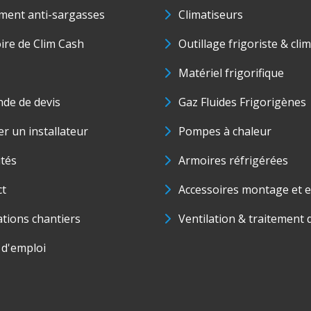
ment anti-sargasses
Climatiseurs
oire de Clim Cash
Outillage frigoriste & cli
Matériel frigorifique
de de devis
Gaz Fluides Frigorigènes
r un installateur
Pompes à chaleur
ités
Armoires réfrigérées
ct
Accessoires montage et e
ations chantiers
Ventilation & traitement d
 d'emploi