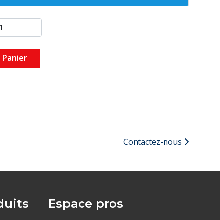
ure : -25…+80°C
- 1°C
67
mes haut et bas configurables
s pour la signalisation de l’enregistrement, du
 Panier
s seuils d’alarme et de batterie faible
de fonctionnement : -50°C à +40°C
e au lithium remplaçable
 26 x 98 mm
la dernière température enregistrée
Contactez-nous
uits
Espace pros