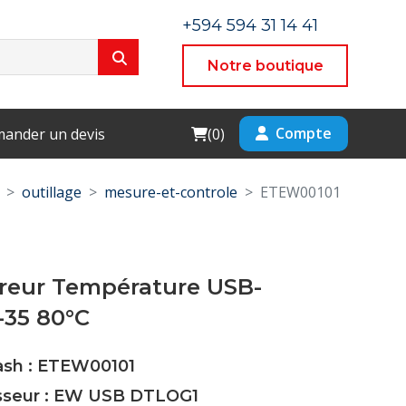
+594 594 31 14 41
Notre boutique
Cart
Compte
ander un devis
(
0
)
outillage
mesure-et-controle
ETEW00101
treur Température USB-
-35 80°C
Cash : ETEW00101
isseur : EW USB DTLOG1