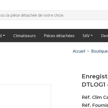
d
Climatiseurs
Pièces détachées
SAV
Dem
Accueil
Boutique
Enregis
DTLOG1 
Réf. Clim 
Réf. Fourn