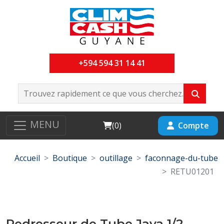
+594 594 31 14 41
MENU
Cart
Compte
(
0
)
Accueil
Boutique
outillage
faconnage-du-tube
RETU01201
Redresseur de Tube Java 1/2