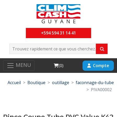
+594 594 31 14 41
MENU
Cart
Compte
(
0
)
Accueil
Boutique
outillage
faconnage-du-tube
PIVA00002
Pince Coupe Tube PVC Value K42