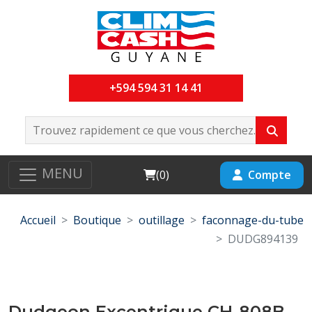
+594 594 31 14 41
MENU
Cart
Compte
(
0
)
Accueil
Boutique
outillage
faconnage-du-tube
DUDG894139
Dudgeon Excentrique CH-808B