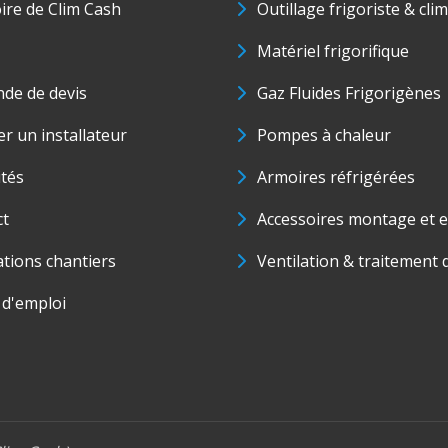
oire de Clim Cash
Outillage frigoriste & cli
Matériel frigorifique
de de devis
Gaz Fluides Frigorigènes
r un installateur
Pompes à chaleur
ités
Armoires réfrigérées
ct
Accessoires montage et e
ations chantiers
Ventilation & traitement d
 d'emploi