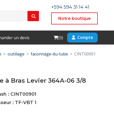
+594 594 31 14 41
Notre boutique
Cart
Compte
ander un devis
(
0
)
e
outillage
faconnage-du-tube
CINT00901
e à Bras Levier 364A-06 3/8
ash : CINT00901
sseur : TF-VBT 1