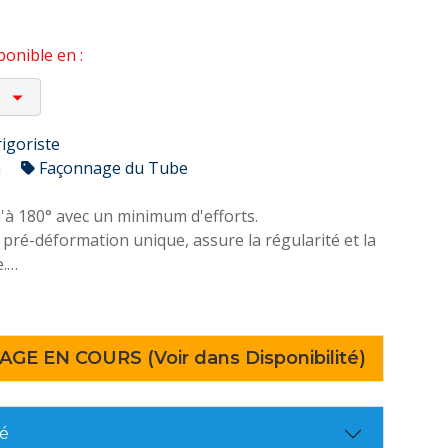
onible en :
rigoriste
n
Façonnage du Tube
'à 180° avec un minimum d'efforts.
pré-déformation unique, assure la régularité et la
e.
double du rouleau réduit le frottement, rend la
précise.
AGE EN COURS (Voir dans Disponibilité)
flexion pour une plus grande courbure.
té