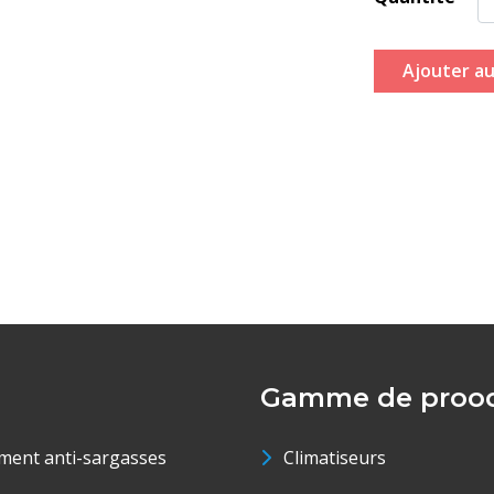
Ajouter au
Gamme de prood
ment anti-sargasses
Climatiseurs