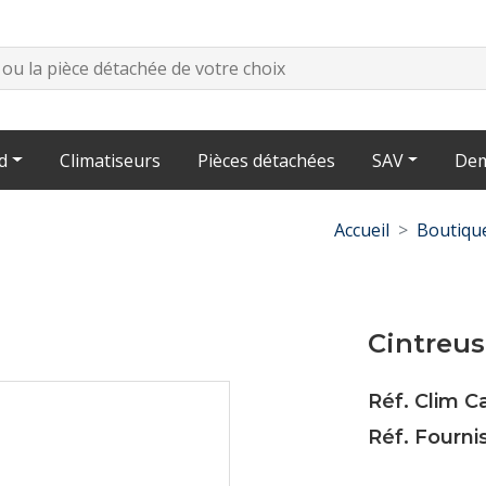
d
Climatiseurs
Pièces détachées
SAV
Dem
Accueil
Boutiqu
Cintreus
Réf. Clim C
Réf. Fourni