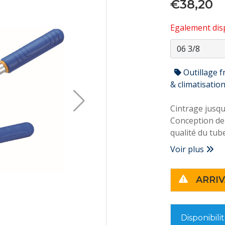
€38,20
Egalement disp
Outillage f
& climatisatio
Cintrage jusqu
Conception de 
qualité du tub
Voir plus
La conception 
courbure plus 
ARRIV
Deux bras de 
Disponibili