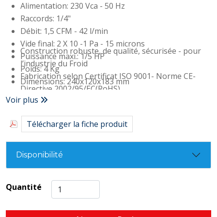
Alimentation: 230 Vca - 50 Hz
Raccords: 1/4"
Débit: 1,5 CFM - 42 l/min
Vide final: 2 X 10 -1 Pa - 15 microns
Construction robuste, de qualité, sécurisée - pour
Puissance maxi.: 1/5 HP
l’industrie du Froid
Poids: 4 Kg
Fabrication selon Certificat ISO 9001- Norme CE-
Dimensions: 240x120x183 mm
Directive 2002/95/EC(RoHS)
Compatible avec gaz R410A, R407c, R134a, R12, R22
Voir plus
Pompes à huile interne pour optimiser la
lubrification
Télécharger la fiche produit
Thermostat de sécurité intégré au moteur
Poignée ergonomique
Disponibilité
Quantité