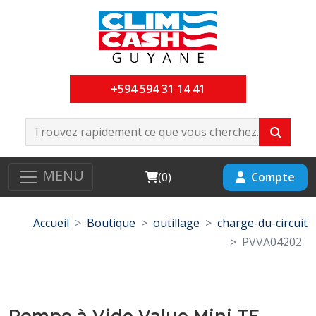
+594 594 31 14 41
MENU
Cart
Compte
(
0
)
Accueil
Boutique
outillage
charge-du-circuit
PVVA04202
Pompe à Vide Value Mini TF-