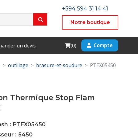
+594 594 31 14 41
Notre boutique
Cart
Compte
ander un devis
(
0
)
e
outillage
brasure-et-soudure
PTEX05450
ion Thermique Stop Flam
M
Cash : PTEX05450
sseur : 5450