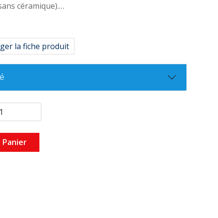
(sans céramique).
mm) : 13
ger la fiche produit
25
té
 Panier