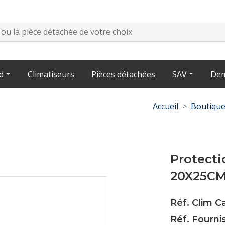
d
Climatiseurs
Pièces détachées
SAV
Dem
Accueil
Boutiqu
Protect
20X25C
Réf. Clim 
Réf. Fourni