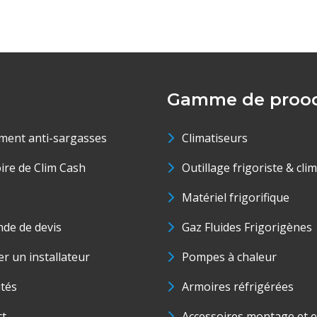
Gamme de prood
ment anti-sargasses
Climatiseurs
oire de Clim Cash
Outillage frigoriste & cli
Matériel frigorifique
de de devis
Gaz Fluides Frigorigènes
r un installateur
Pompes à chaleur
ités
Armoires réfrigérées
ct
Accessoires montage et e