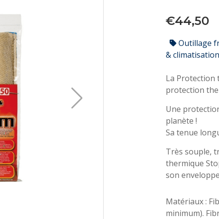
€44,50
Outillage f
& climatisatio
La Protection
protection th
Une protection
planète !
Sa tenue longu
Très souple, t
thermique Stop
son enveloppe 
Matériaux : Fib
minimum). Fibr