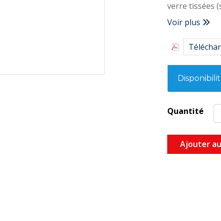
verre tissées 
Voir plus
Épaisseur (en 
Téléchar
Format : 20 × 
Disponibili
Quantité
Ajouter au