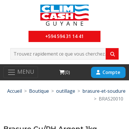
+594 594 31 14 41
MENU
Cart
Compte
(
0
)
Accueil
Boutique
outillage
brasure-et-soudure
BRAS20010
Brasure Cu/PH Argent 1kg