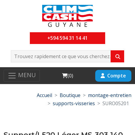
+594 594 31 14 41
MENU
Cart
Compte
(
0
)
Accueil
Boutique
montage-entretien
supports-visseries
SURO05201
Support/L520 Léger MS-303 140