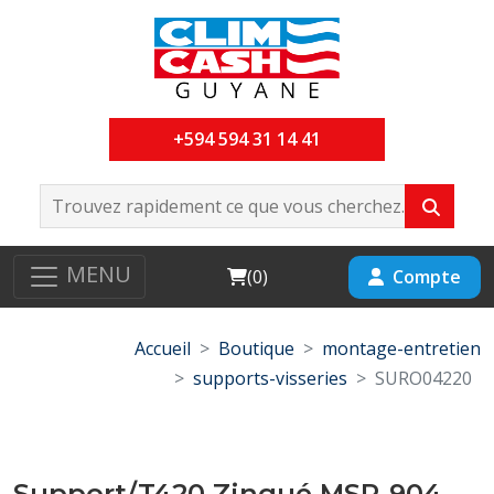
+594 594 31 14 41
MENU
Cart
Compte
(
0
)
Accueil
Boutique
montage-entretien
supports-visseries
SURO04220
Support/T420 Zingué MSP-904