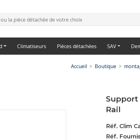
d
Climatiseurs
Pièces détachées
SAV
Dem
Accueil
Boutique
montag
Support 
Rail
Réf. Clim 
Réf. Fourni