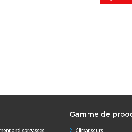
Gamme de prood
ment anti-sargasses
Climatiseurs