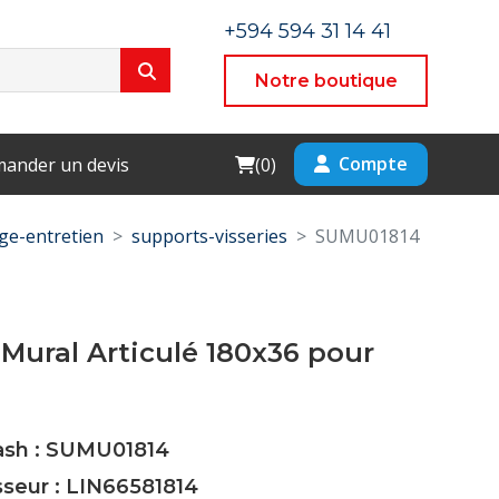
+594 594 31 14 41
Notre boutique
Cart
Compte
ander un devis
(
0
)
e-entretien
supports-visseries
SUMU01814
Mural Articulé 180x36 pour
Cash : SUMU01814
sseur : LIN66581814