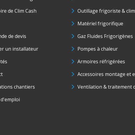
oire de Clim Cash
Outillage frigoriste & cli
Matériel frigorifique
de de devis
Gaz Fluides Frigorigènes
r un installateur
Pompes à chaleur
ités
Armoires réfrigérées
ct
Accessoires montage et e
ations chantiers
Ventilation & traitement d
 d'emploi