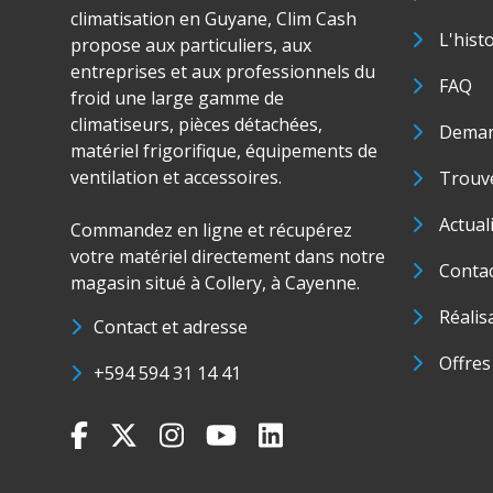
climatisation en Guyane, Clim Cash
L'hist
propose aux particuliers, aux
entreprises et aux professionnels du
FAQ
froid une large gamme de
climatiseurs, pièces détachées,
Deman
matériel frigorifique, équipements de
ventilation et accessoires.
Trouve
Actual
Commandez en ligne et récupérez
votre matériel directement dans notre
Conta
magasin situé à Collery, à Cayenne.
Réalis
Contact et adresse
Offres
+594 594 31 14 41