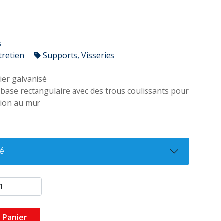
s
tretien
Supports, Visseries
ier galvanisé
base rectangulaire avec des trous coulissants pour
xation au mur
té
 Panier