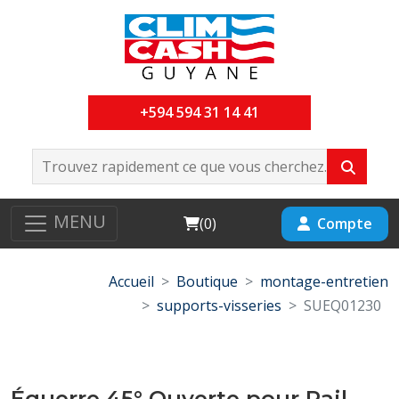
+594 594 31 14 41
MENU
Cart
Compte
(
0
)
Accueil
Boutique
montage-entretien
supports-visseries
SUEQ01230
Équerre 45° Ouverte pour Rail