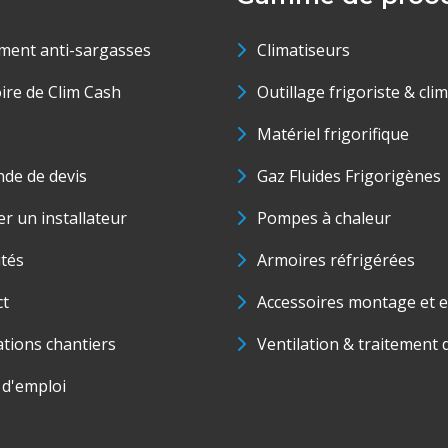
ment anti-sargasses
Climatiseurs
oire de Clim Cash
Outillage frigoriste & cli
Matériel frigorifique
de de devis
Gaz Fluides Frigorigènes
r un installateur
Pompes à chaleur
ités
Armoires réfrigérées
ct
Accessoires montage et e
ations chantiers
Ventilation & traitement d
 d'emploi