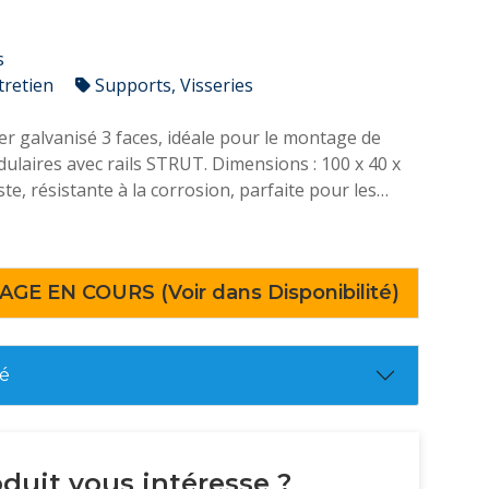
s
tretien
Supports, Visseries
er galvanisé 3 faces, idéale pour le montage de
ulaires avec rails STRUT. Dimensions : 100 x 40 x
e, résistante à la corrosion, parfaite pour les
’angles renforcés.
AGE EN COURS (Voir dans Disponibilité)
té
duit vous intéresse ?