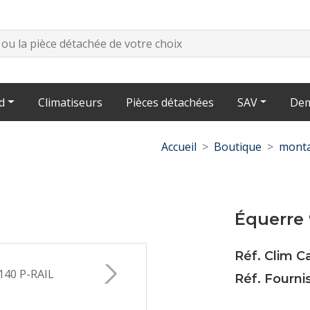
d
Climatiseurs
Pièces détachées
SAV
Dem
Accueil
Boutique
monta
Équerre 
Réf. Clim C
Réf. Fourni