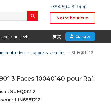
+594 594 31 14 41
Notre boutique
Cart
Compte
ander un devis
(
0
)
ge-entretien
supports-visseries
SUEQ01212
90° 3 Faces 10040140 pour Rail
ash : SUEQ01212
sseur : LIN6581212