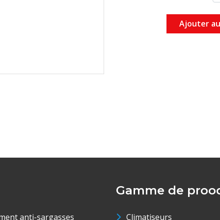
Ajouter au
Gamme de prood
ment anti-sargasses
Climatiseurs