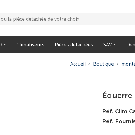
d
Climatiseurs
Pièces détachées
SAV
Dem
Accueil
Boutique
monta
Équerre 
Réf. Clim C
Réf. Fourni