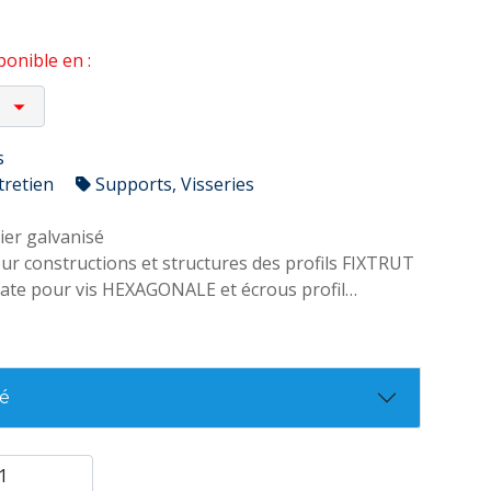
onible en :
s
tretien
Supports, Visseries
ier galvanisé
r constructions et structures des profils FIXTRUT
uate pour vis HEXAGONALE et écrous profil
té