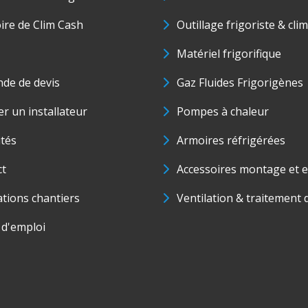
oire de Clim Cash
Outillage frigoriste & cli
Matériel frigorifique
de de devis
Gaz Fluides Frigorigènes
r un installateur
Pompes à chaleur
ités
Armoires réfrigérées
ct
Accessoires montage et e
ations chantiers
Ventilation & traitement d
 d'emploi