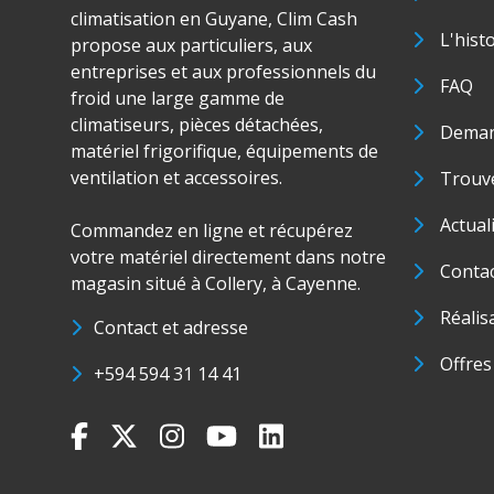
climatisation en Guyane, Clim Cash
L'hist
propose aux particuliers, aux
entreprises et aux professionnels du
FAQ
froid une large gamme de
climatiseurs, pièces détachées,
Deman
matériel frigorifique, équipements de
ventilation et accessoires.
Trouve
Actual
Commandez en ligne et récupérez
votre matériel directement dans notre
Conta
magasin situé à Collery, à Cayenne.
Réalis
Contact et adresse
Offres
+594 594 31 14 41