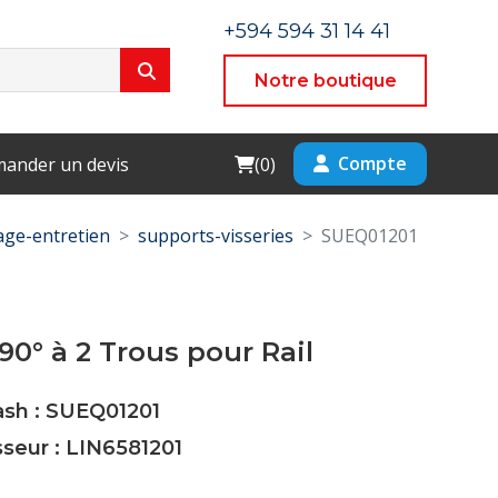
+594 594 31 14 41
Notre boutique
Cart
Compte
ander un devis
(
0
)
ge-entretien
supports-visseries
SUEQ01201
90° à 2 Trous pour Rail
ash : SUEQ01201
sseur : LIN6581201