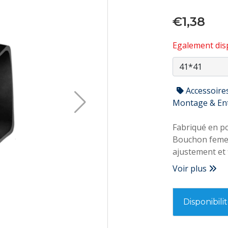
€1,38
Egalement disp
Accessoire
Montage & En
Fabriqué en p
Bouchon femelle
ajustement et 
Il donne une me
Voir plus
Évite possible
Disponibili