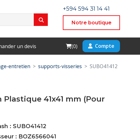
+594 594 31 14 41
Notre boutique
Cart
Compte
ander un devis
(
0
)
ge-entretien
supports-visseries
SUBO41412
 Plastique 41x41 mm (Pour
Cash : SUBO41412
isseur : BOZ6566041