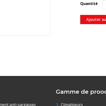
Quantité
Ajouter au
Gamme de prood
ment anti-sargasses
Climatiseurs