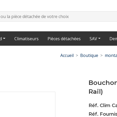
d
Climatiseurs
Pièces détachées
SAV
Dem
Accueil
Boutique
monta
Bouchon
Rail)
Réf. Clim 
Réf. Fourn