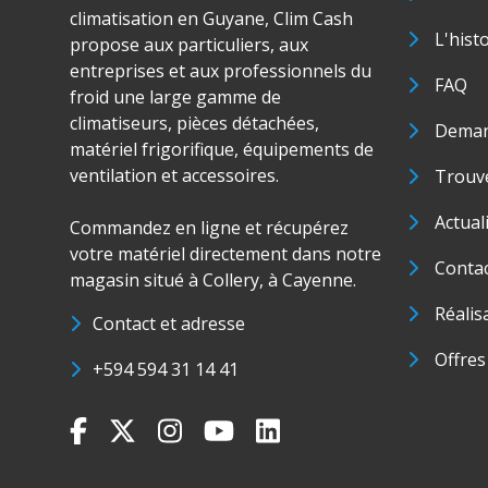
climatisation en Guyane, Clim Cash
L'hist
propose aux particuliers, aux
entreprises et aux professionnels du
FAQ
froid une large gamme de
climatiseurs, pièces détachées,
Deman
matériel frigorifique, équipements de
ventilation et accessoires.
Trouve
Actual
Commandez en ligne et récupérez
votre matériel directement dans notre
Conta
magasin situé à Collery, à Cayenne.
Réalis
Contact et adresse
Offres
+594 594 31 14 41