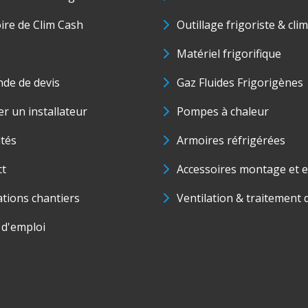
oire de Clim Cash
Outillage frigoriste & cli
Matériel frigorifique
de de devis
Gaz Fluides Frigorigènes
r un installateur
Pompes à chaleur
ités
Armoires réfrigérées
ct
Accessoires montage et e
ations chantiers
Ventilation & traitement d
 d'emploi