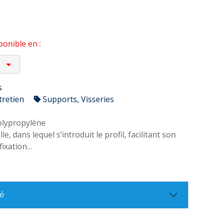
onible en :
s
tretien
Supports, Visseries
olypropylène
, dans lequel s’introduit le profil, facilitant son
fixation
illeure qualité de finition dans l’installation
s coupures par friction
té