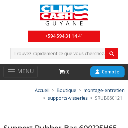
+594 594 31 14 41
MENU
Cart
Compte
(
0
)
Accueil
Boutique
montage-entretien
supports-visseries
SRUB060121
Support Rubber-Bas 600125H65