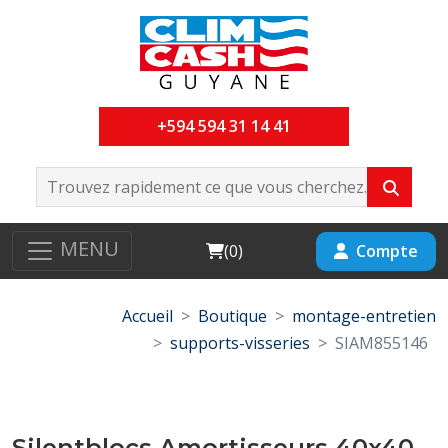
+594 594 31 14 41
MENU
Cart
Compte
(
0
)
Accueil
Boutique
montage-entretien
supports-visseries
SIAM855146
Silentblocs Amortisseurs 40x40