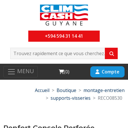
+594 594 31 14 41
MENU
Cart
Compte
(
0
)
Accueil
Boutique
montage-entretien
supports-visseries
RECO08530
Renfort Console Perforée