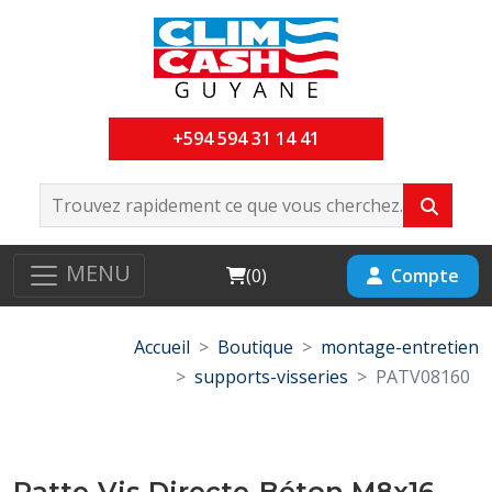
+594 594 31 14 41
MENU
Cart
Compte
(
0
)
Accueil
Boutique
montage-entretien
supports-visseries
PATV08160
Patte-Vis Directe-Béton M8x16