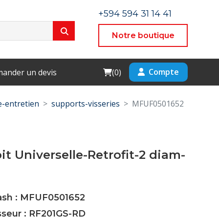
+594 594 31 14 41
Notre boutique
Cart
Compte
ander un devis
(
0
)
-entretien
supports-visseries
MFUF0501652
oit Universelle-Retrofit-2 diam-
Cash : MFUF0501652
sseur : RF201GS-RD