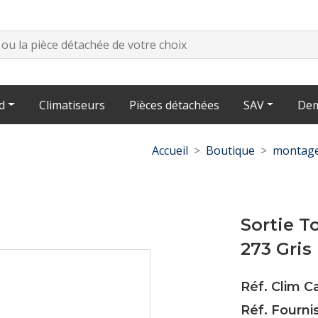
d
Climatiseurs
Pièces détachées
SAV
Dem
Accueil
Boutique
montage
Sortie T
273 Gris
Réf. Clim 
Réf. Fourni