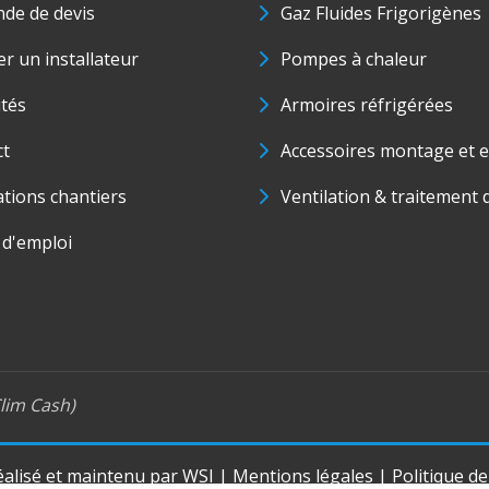
de de devis
Gaz Fluides Frigorigènes
r un installateur
Pompes à chaleur
ités
Armoires réfrigérées
ct
Accessoires montage et e
ations chantiers
Ventilation & traitement d
 d'emploi
lim Cash)
réalisé et maintenu par
WSI
|
Mentions légales
|
Politique d