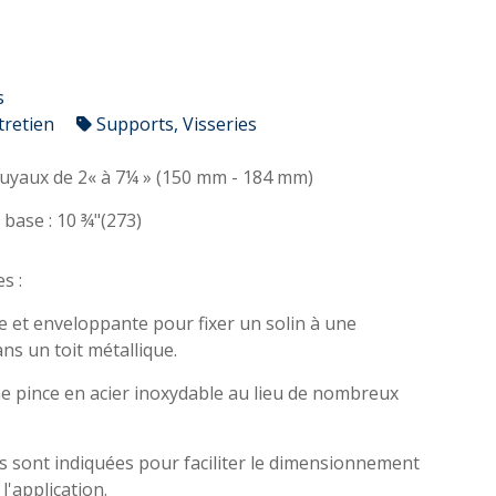
s
tretien
Supports, Visseries
Convient aux tuyaux de 2« à 7¼ » (150 mm - 184 mm)
 base : 10 ¾"(273)
s :
e et enveloppante pour fixer un solin à une
ns un toit métallique.
e pince en acier inoxydable au lieu de nombreux
 sont indiquées pour faciliter le dimensionnement
l'application.