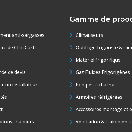
Gamme de prood
ment anti-sargasses
Climatiseurs
oire de Clim Cash
Outillage frigoriste & cli
Matériel frigorifique
de de devis
Gaz Fluides Frigorigènes
r un installateur
Pompes à chaleur
ités
Armoires réfrigérées
ct
Accessoires montage et e
ations chantiers
Ventilation & traitement d