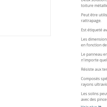
toiture métall
Peut être util
rattrapage.
Est étiqueté a
Les dimensions
en fonction de
Le panneau en
n'importe quel
Résiste aux t
Composés spéc
rayons ultravio
Les solins peuv
avec des pince