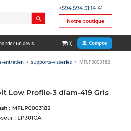
+594 594 31 14 41
Notre boutique
Cart
Compte
ander un devis
(
0
)
-entretien
supports-visseries
MFLP0003182
oit Low Profile-3 diam-419 Gris
Cash : MFLP0003182
sseur : LP301GA