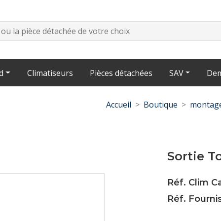
d
Climatiseurs
Pièces détachées
SAV
Dem
Accueil
Boutique
montage
Sortie T
Réf. Clim 
Réf. Fourni