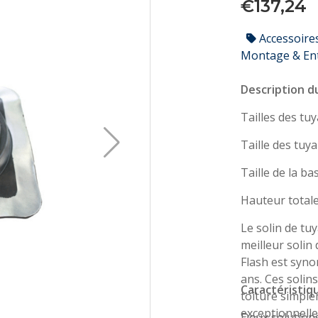
€137,24
Accessoire
Montage & En
Description d
Hauteur totale
Le solin de tu
meilleur solin
Flash est syno
ans. Ces solin
Caractéristiqu
toiture simple
exceptionnelle
Deux solutions