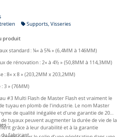
s
tretien
Supports, Visseries
u produit
Tailles des tuyaux standard : ¼« à 5¾ » (6,4MM à 146MM)
Taille des tuyaux de rénovation : 2« à 4½ » (50,8MM à 114,3MM)
Taille de la base : 8« x 8 » (203,2MM x 203,2MM)
 : 3 » (76MM)
yau #3 Multi Flash de Master Flash est vraiment le
 de tuyau en plomb de l'industrie. Le nom Master
nyme de qualité inégalée et d'une garantie de 20
s de tuyaux peuvent augmenter la durée de vie de la
es :
ment grâce à leur durabilité et à la garantie
 du fabricant.
 simples pour le solin d'une pénétration dans une