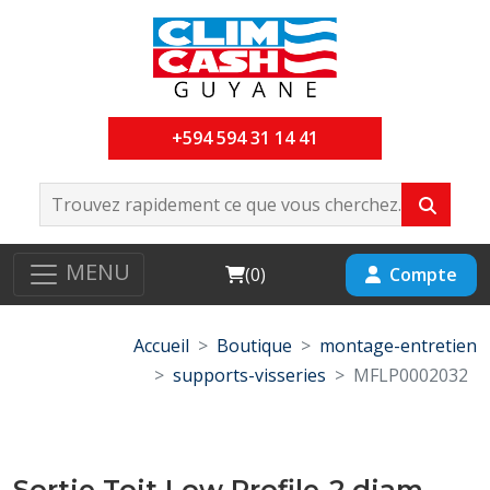
+594 594 31 14 41
MENU
Cart
Compte
(
0
)
Accueil
Boutique
montage-entretien
supports-visseries
MFLP0002032
Sortie Toit Low Profile-2 diam-