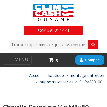
+594 594 31 14 41
MENU
Cart
Compte
(
0
)
Accueil
Boutique
montage-entretien
supports-visseries
CHPA880100
Cheville Parpaing Vis M8x80