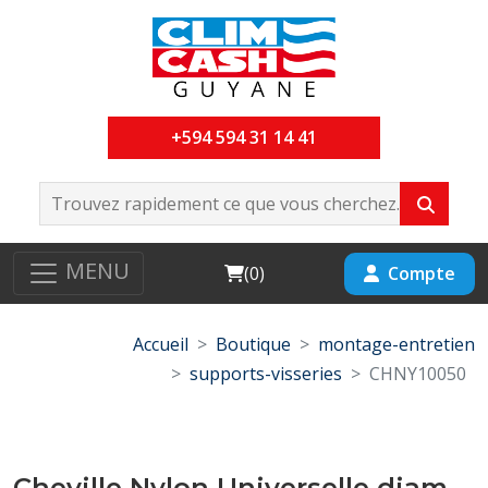
+594 594 31 14 41
MENU
Cart
Compte
(
0
)
Accueil
Boutique
montage-entretien
supports-visseries
CHNY10050
Cheville Nylon Universelle diam-