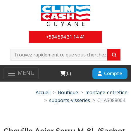
+594 594 31 14 41
MENU
Cart
Compte
(
0
)
Accueil
Boutique
montage-entretien
supports-visseries
CHAS088004
Cheville Acier Serru M-8L (Sachet