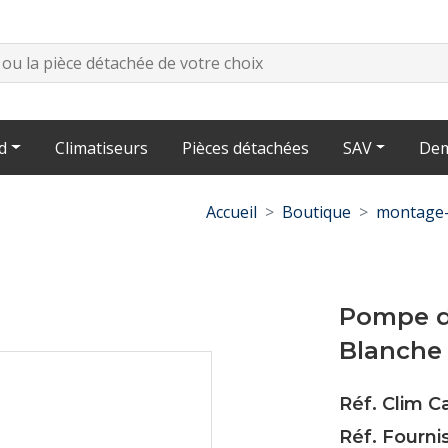
d
Climatiseurs
Pièces détachées
SAV
Dem
Accueil
Boutique
montage-
Pompe d
Blanche 
Réf. Clim C
Réf. Fourni