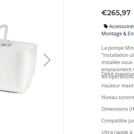
€265,97
Accessoire
Montage & En
La pompe Mini
"installation u
installée sous
emplacement st
Débit maximum
les opérations
Hauteur maxim
Niveau sonore 
Dimensions (H
Compatible ju
Ultra rapide à 