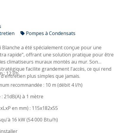
s
tretien
Pompes à Condensats
 Blanche a été spécialement conçue pour une
ltra rapide", offrant une solution pratique pour être
 les climatiseurs muraux montés au mur. Son
ratégique facilite grandement l'accès, ce qui rend
 : 12 l/h
 d'entretien plus simples que jamais.
um recommandée : 10 m (débit 4 l/h)
: 21dB(A) à 1 mètre
xLxP en mm) : 115x182x55
squ'à 16 kW (54 000 Btu/h)
installer