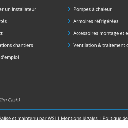
r un installateur
Pompes à chaleur
ités
Armoires réfrigérées
ct
Accessoires montage et e
ations chantiers
Ventilation & traitement d
 d'emploi
lim Cash)
réalisé et maintenu par
WSI
|
Mentions légales
|
Politique d