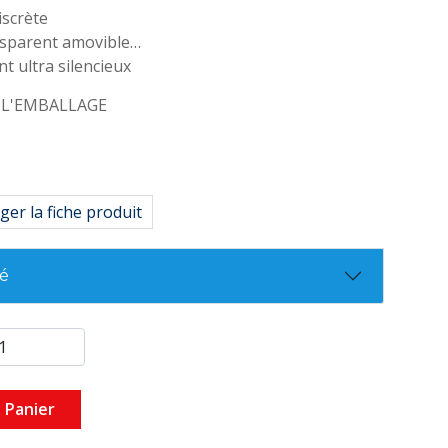
iscrète
nsparent amovible
 ultra silencieux
 L'EMBALLAGE
nche (y compris le câble d'alimentation
-siphon • Ensemble de raccord
 Ensemble de fixation
ger la fiche produit
allation
té
 Panier