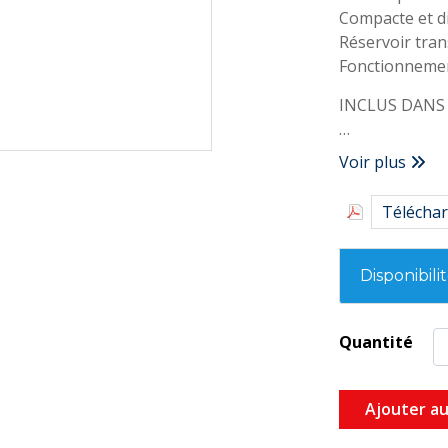
Compacte et d
Réservoir tra
Fonctionnement
INCLUS DANS
Pompe Mini Bla
Voir plus
de 1 m) • Anti
d’évacuation •
Téléchar
• Notice d'inst
Disponibili
Quantité
Ajouter au