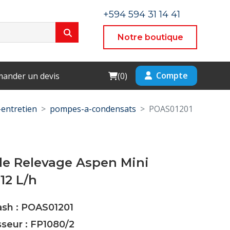
+594 594 31 14 41
Notre boutique
Cart
Compte
ander un devis
(
0
)
entretien
pompes-a-condensats
POAS01201
e Relevage Aspen Mini
12 L/h
ash : POAS01201
sseur : FP1080/2