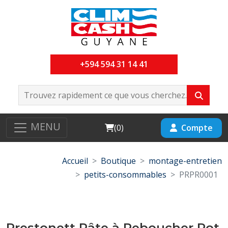
+594 594 31 14 41
MENU
Cart
Compte
(
0
)
Accueil
Boutique
montage-entretien
petits-consommables
PRPR0001
Prestonett Pâte à Reboucher Pot