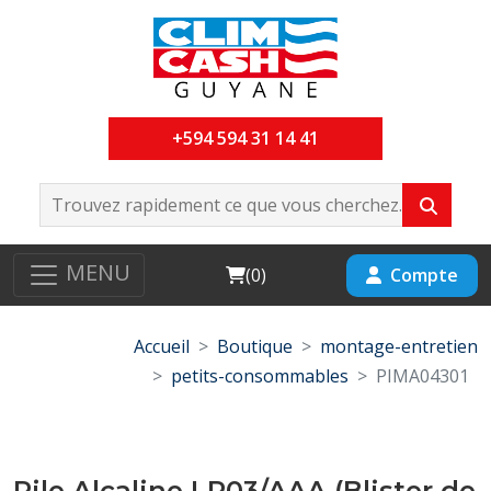
+594 594 31 14 41
MENU
Cart
Compte
(
0
)
Accueil
Boutique
montage-entretien
petits-consommables
PIMA04301
Pile Alcaline LR03/AAA (Blister de