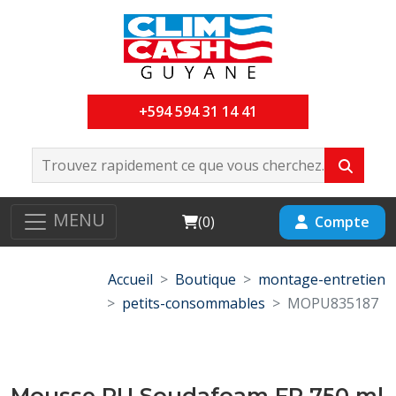
+594 594 31 14 41
MENU
Cart
Compte
(
0
)
Accueil
Boutique
montage-entretien
petits-consommables
MOPU835187
Mousse PU Soudafoam FR 750 ml