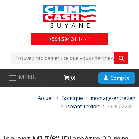
+594 594 31 14 41
MENU
Cart
Compte
(
0
)
Accueil
Boutique
montage-entretien
isolant-flexible
ISOL02255
Isolant M1 7/8" (Diamètre 22 mm,