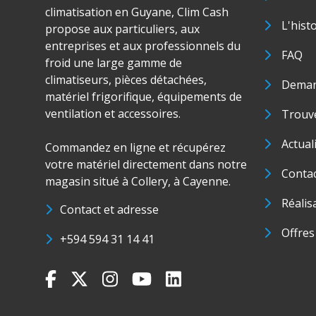
climatisation en Guyane, Clim Cash
L'hist
propose aux particuliers, aux
entreprises et aux professionnels du
FAQ
froid une large gamme de
climatiseurs, pièces détachées,
Deman
matériel frigorifique, équipements de
ventilation et accessoires.
Trouve
Actual
Commandez en ligne et récupérez
votre matériel directement dans notre
Conta
magasin situé à Collery, à Cayenne.
Réalis
Contact et adresse
Offres
+594 594 31 14 41