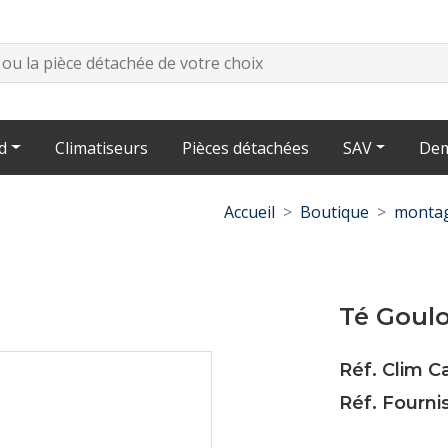
d
Climatiseurs
Pièces détachées
SAV
Dem
Accueil
Boutique
montag
Té Goulo
Réf. Clim C
Réf. Fourni