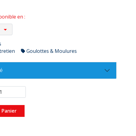
onible en :
s
tretien
Goulottes & Moulures
té
 Panier