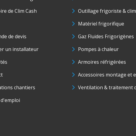
oire de Clim Cash
Outillage frigoriste & cli
Matériel frigorifique
de de devis
Gaz Fluides Frigorigènes
r un installateur
Pompes à chaleur
ités
Armoires réfrigérées
ct
Accessoires montage et e
ations chantiers
Ventilation & traitement d
 d'emploi