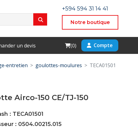
+594 594 31 14 41
Notre boutique
Cart
Compte
ander un devis
(
0
)
e-entretien
goulottes-moulures
TECA01501
tte Airco-150 CE/TJ-150
ash : TECA01501
sseur : 0504.00215.015