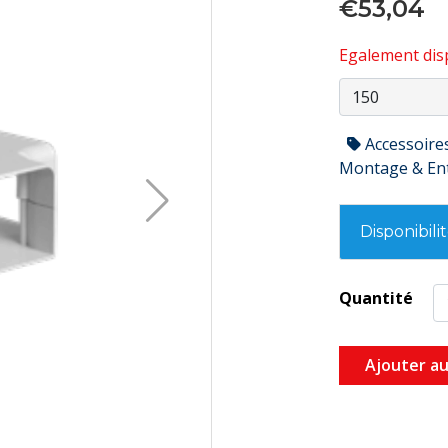
€53,04
Egalement disp
Accessoire
Montage & En
Disponibili
Quantité
Ajouter au