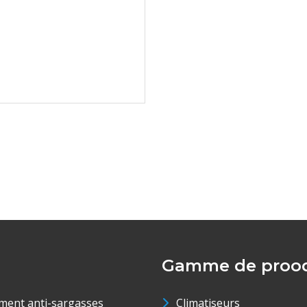
Gamme de prood
ment anti-sargasses
Climatiseurs