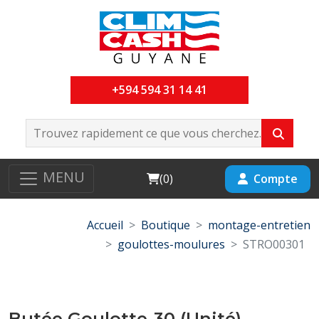
+594 594 31 14 41
MENU
Cart
Compte
(
0
)
Accueil
Boutique
montage-entretien
goulottes-moulures
STRO00301
Butée Goulotte-30 (Unité)