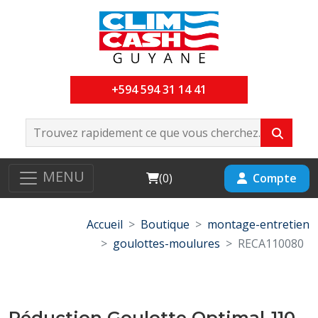
+594 594 31 14 41
MENU
Cart
Compte
(
0
)
Accueil
Boutique
montage-entretien
goulottes-moulures
RECA110080
Réduction Goulotte Optimal-110