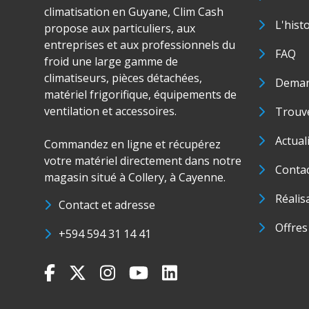
climatisation en Guyane, Clim Cash
L'hist
propose aux particuliers, aux
entreprises et aux professionnels du
FAQ
froid une large gamme de
climatiseurs, pièces détachées,
Deman
matériel frigorifique, équipements de
ventilation et accessoires.
Trouve
Actual
Commandez en ligne et récupérez
votre matériel directement dans notre
Conta
magasin situé à Collery, à Cayenne.
Réalis
Contact et adresse
Offres
+594 594 31 14 41