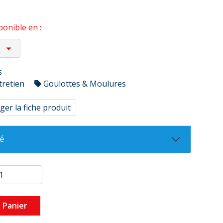
onible en :
s
tretien
Goulottes & Moulures
ger la fiche produit
té
 Panier