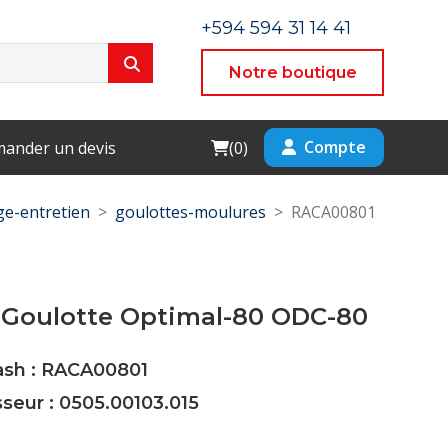
+594 594 31 14 41
Notre boutique
Cart
Compte
ander un devis
(
0
)
e-entretien
goulottes-moulures
RACA00801
 Goulotte Optimal-80 ODC-80
Cash : RACA00801
sseur : 0505.00103.015