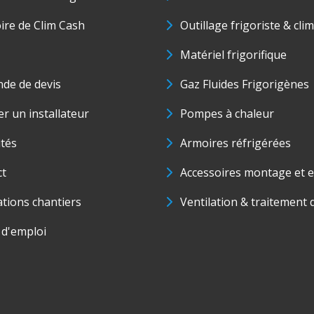
oire de Clim Cash
Outillage frigoriste & cli
Matériel frigorifique
de de devis
Gaz Fluides Frigorigènes
r un installateur
Pompes à chaleur
ités
Armoires réfrigérées
ct
Accessoires montage et e
ations chantiers
Ventilation & traitement d
 d'emploi