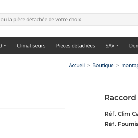
d
Climatiseurs
Pièces détachées
SAV
Dem
Accueil
Boutique
montag
Raccord
Réf. Clim 
Réf. Fourni