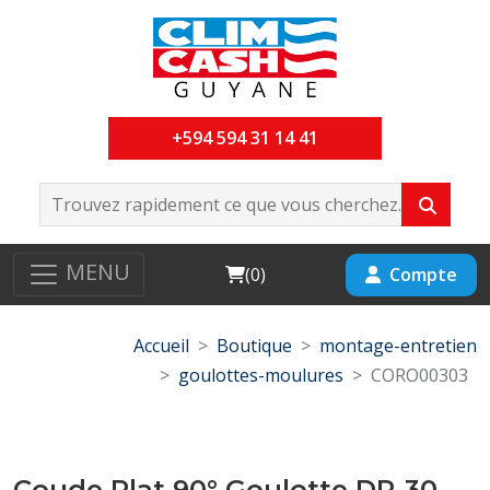
+594 594 31 14 41
MENU
Cart
Compte
(
0
)
Accueil
Boutique
montage-entretien
goulottes-moulures
CORO00303
Coude Plat 90° Goulotte DP-30