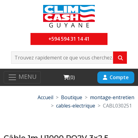
+594 594 31 14 41
MENU
Cart
Compte
(
0
)
Accueil
Boutique
montage-entretien
cables-electrique
CABL030251
Câble 1m U1000 RO2V 3x2.5