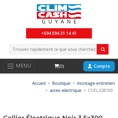
+594 594 31 14 41
MENU
Cart
Compte
(
0
)
Accueil
Boutique
montage-entretien
acces-electrique
COEL328100
Collier Électrique Noir 3,5x300