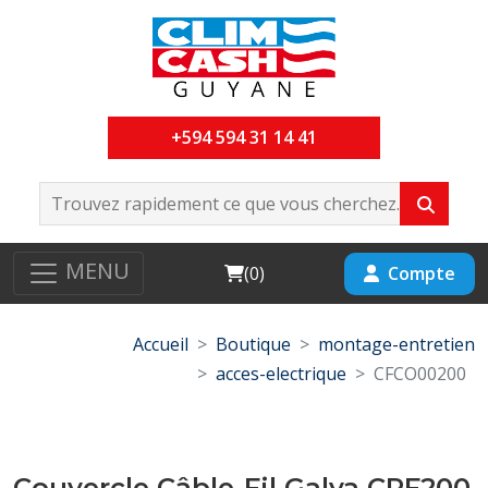
+594 594 31 14 41
MENU
Cart
Compte
(
0
)
Accueil
Boutique
montage-entretien
acces-electrique
CFCO00200
Couvercle Câble-Fil Galva CPF200