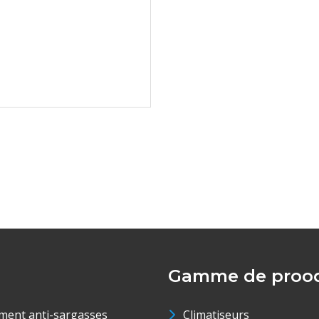
Gamme de prood
ment anti-sargasses
Climatiseurs