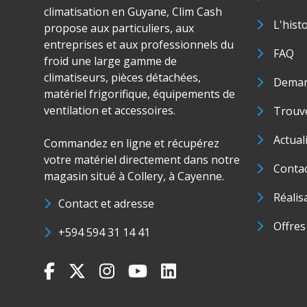
climatisation en Guyane, Clim Cash
L'hist
propose aux particuliers, aux
entreprises et aux professionnels du
FAQ
froid une large gamme de
climatiseurs, pièces détachées,
Deman
matériel frigorifique, équipements de
ventilation et accessoires.
Trouve
Actual
Commandez en ligne et récupérez
votre matériel directement dans notre
Conta
magasin situé à Collery, à Cayenne.
Réalis
Contact et adresse
Offres
+594 594 31 14 41