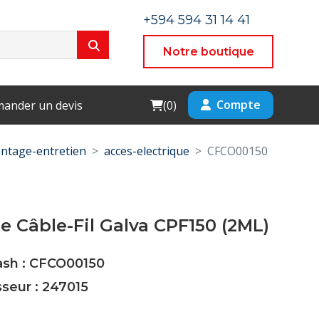
+594 594 31 14 41
Notre boutique
Cart
Compte
ander un devis
(
0
)
ntage-entretien
acces-electrique
CFCO00150
e Câble-Fil Galva CPF150 (2ML)
ash : CFCO00150
sseur : 247015