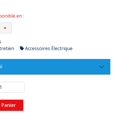
onible en :
s
tretien
Accessoires Électrique
té
 Panier