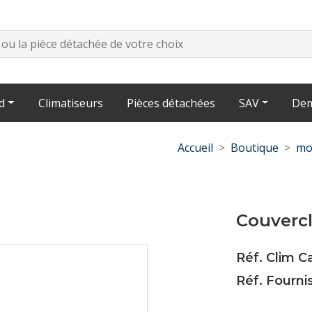
d
Climatiseurs
Pièces détachées
SAV
Dem
Accueil
Boutique
mo
Couvercl
Réf. Clim C
Réf. Fourni