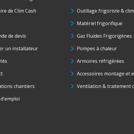
oire de Clim Cash
Outillage frigoriste & cli
Matériel frigorifique
de de devis
Gaz Fluides Frigorigènes
r un installateur
Pompes à chaleur
ités
Armoires réfrigérées
ct
Accessoires montage et e
ations chantiers
Ventilation & traitement d
 d'emploi