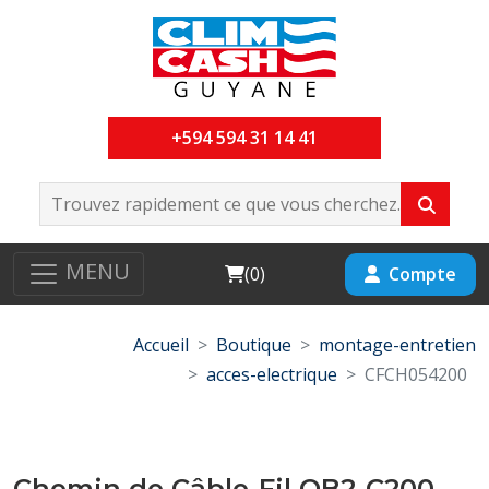
+594 594 31 14 41
MENU
Cart
Compte
(
0
)
Accueil
Boutique
montage-entretien
acces-electrique
CFCH054200
Chemin de Câble-Fil OB2-C200