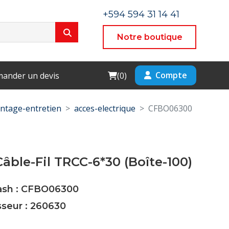
+594 594 31 14 41
Notre boutique
Cart
Compte
ander un devis
(
0
)
ntage-entretien
acces-electrique
CFBO06300
âble-Fil TRCC-6*30 (Boîte-100)
Cash : CFBO06300
sseur : 260630