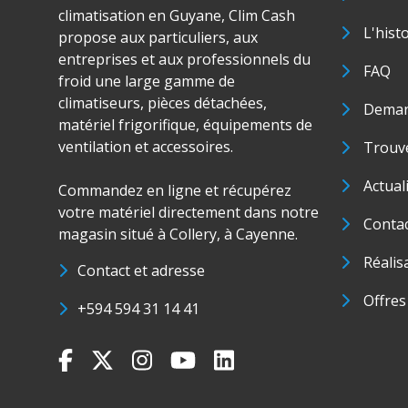
climatisation en Guyane, Clim Cash
L'hist
propose aux particuliers, aux
entreprises et aux professionnels du
FAQ
froid une large gamme de
climatiseurs, pièces détachées,
Deman
matériel frigorifique, équipements de
ventilation et accessoires.
Trouve
Actual
Commandez en ligne et récupérez
votre matériel directement dans notre
Conta
magasin situé à Collery, à Cayenne.
Réalis
Contact et adresse
Offres
+594 594 31 14 41