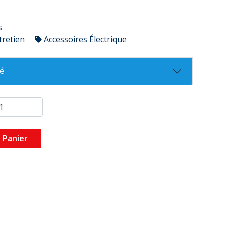
s
tretien
Accessoires Électrique
té
 Panier