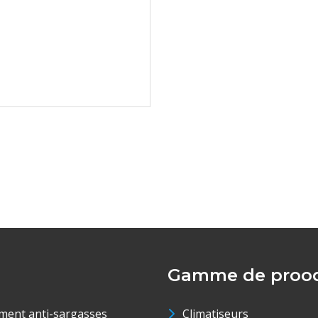
Gamme de prood
ment anti-sargasses
Climatiseurs