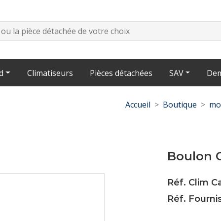
d
Climatiseurs
Pièces détachées
SAV
Dem
Accueil
Boutique
mo
Boulon C
Réf. Clim 
Réf. Fourni