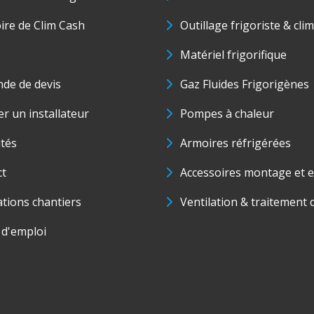
oire de Clim Cash
Outillage frigoriste & cli
Matériel frigorifique
de de devis
Gaz Fluides Frigorigènes
r un installateur
Pompes à chaleur
ités
Armoires réfrigérées
ct
Accessoires montage et e
ations chantiers
Ventilation & traitement d
 d'emploi