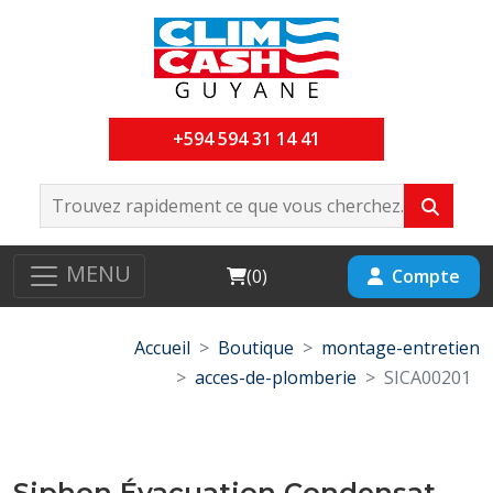
+594 594 31 14 41
MENU
Cart
Compte
(
0
)
Accueil
Boutique
montage-entretien
acces-de-plomberie
SICA00201
Siphon Évacuation Condensat