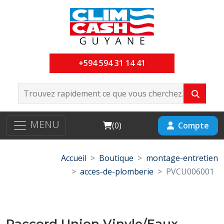
+594 594 31 14 41
MENU
Cart
Compte
(
0
)
Accueil
Boutique
montage-entretien
acces-de-plomberie
PVCU006001
Raccord Union Vinyle/Eaux-