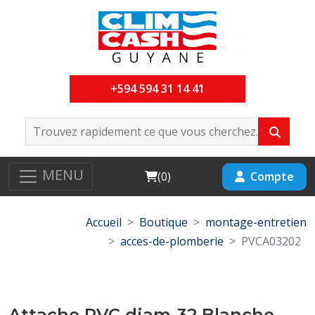
+594 594 31 14 41
MENU
Cart
Compte
(
0
)
Accueil
Boutique
montage-entretien
acces-de-plomberie
PVCA03202
Attache PVC diam-32 Blanche