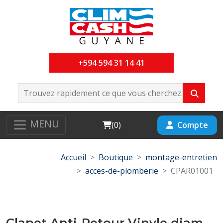
+594 594 31 14 41
MENU
Cart
Compte
(
0
)
Accueil
Boutique
montage-entretien
acces-de-plomberie
CPAR01001
Clapet Anti-Retour Vinyle diam-