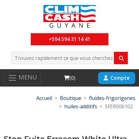
+594 594 31 14 41
MENU
Cart
Compte
(
0
)
Accueil
Boutique
fluides-frigorigenes
huiles-additifs
SFER006102
Stop Fuite Errecom White Ultra