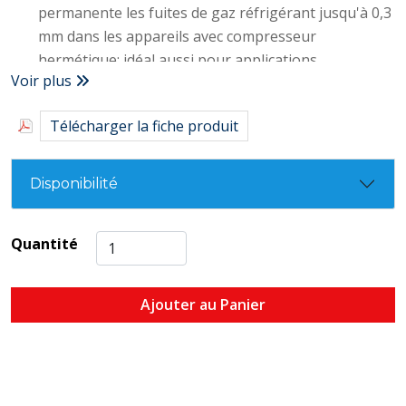
permanente les fuites de gaz réfrigérant jusqu'à 0,3
mm dans les appareils avec compresseur
hermétique; idéal aussi pour applications
Voir plus
préventives
SPÉCIFIQUE pour gaz réfrigérants R600 - R290 –
Télécharger la fiche produit
R134a
EFFICACE à la fois sur les composants en caoutchouc
et en métal du système
Disponibilité
SÛR: sans polymères; ne bouche pas le système de
réfrigération et ne réagit pas à humidité et oxygène
Quantité
FACILE À UTILISER: conditionné en seringue de 6
mL, garantit une opération facile et sûre
Ajouter au Panier