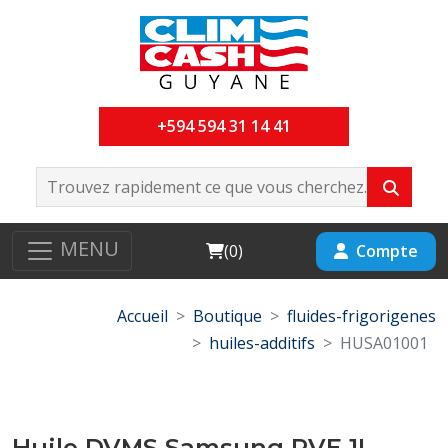
+594 594 31 14 41
MENU
Cart
Compte
(
0
)
Accueil
Boutique
fluides-frigorigenes
huiles-additifs
HUSA01001
Huile DVMS Samsung PVE 1L