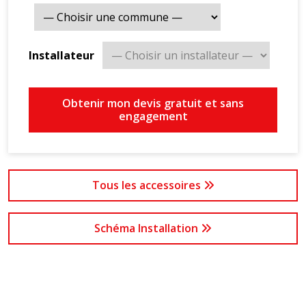
en mm) : 256x840x840 / 20 kg
Dimensions de la façade / Poids net (HxLxP en mm) :
33,5x950x950 / 5 kg
Installateur
Dimensions de l'unité extérieure / Poids net (HxLxP
en mm) : 695x875x320 / 50 kg
Débit d'air unité intérieure : 22 m³/min
Obtenir mon devis gratuit et sans
Débit d'air unité extérieure : 45,9 m³/min
engagement
Tous les accessoires
Schéma Installation