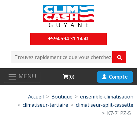
+594 594 31 14 41
MENU
Cart
Compte
(
0
)
Accueil
Boutique
ensemble-climatisation
climatiseur-tertiaire
climatiseur-split-cassette
K7-71PZ-5