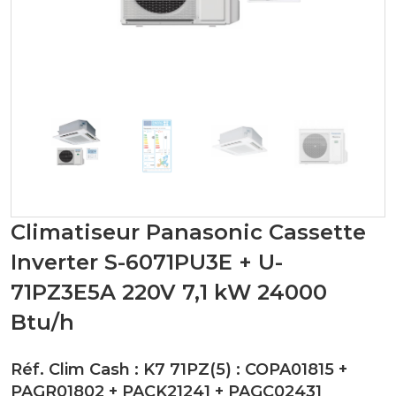
Climatiseur Panasonic Cassette
Inverter S-6071PU3E + U-
71PZ3E5A 220V 7,1 kW 24000
Btu/h
Réf. Clim Cash : K7 71PZ(5) :
COPA01815
+
PAGR01802
+
PACK21241
+
PAGC02431