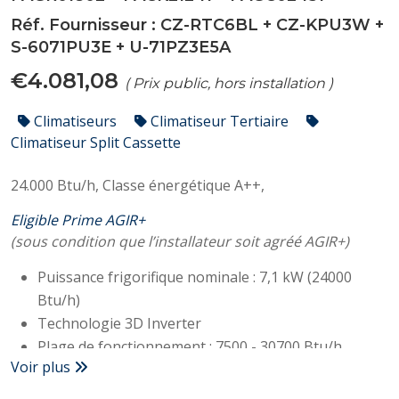
Réf. Fournisseur :
CZ-RTC6BL
+
CZ-KPU3W
+
S-6071PU3E
+
U-71PZ3E5A
€4.081,08
( Prix public, hors installation )
Climatiseurs
Climatiseur Tertiaire
Climatiseur Split Cassette
24.000 Btu/h,
Classe énergétique A++,
Eligible Prime AGIR+
(sous condition que l’installateur soit agréé AGIR+)
Puissance frigorifique nominale : 7,1 kW (24000
Btu/h)
Technologie 3D Inverter
Plage de fonctionnement : 7500 - 30700 Btu/h
Voir plus
Classe A++
SEER : 7,70