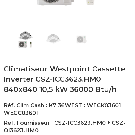
Climatiseur Westpoint Cassette
Inverter CSZ-ICC3623.HM0
840x840 10,5 kW 36000 Btu/h
Réf. Clim Cash : K7 36WEST :
WECK03601
+
WEGC03601
Réf. Fournisseur :
CSZ-ICC3623.HM0
+
CSZ-
OI3623.HM0