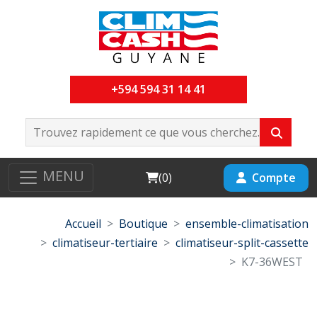
+594 594 31 14 41
MENU
Cart
Compte
(
0
)
Accueil
Boutique
ensemble-climatisation
climatiseur-tertiaire
climatiseur-split-cassette
K7-36WEST