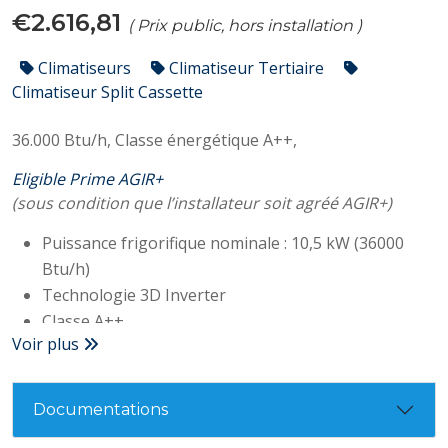
€2.616,81
( Prix public, hors installation )
Climatiseurs
Climatiseur Tertiaire
Climatiseur Split Cassette
36.000 Btu/h,
Classe énergétique A++,
Eligible Prime AGIR+
(sous condition que l’installateur soit agréé AGIR+)
Puissance frigorifique nominale : 10,5 kW (36000
Btu/h)
Technologie 3D Inverter
Classe A++
Voir plus
SEER : 6,60
Consommation électrique : 909W
Niveau sonore (unité interne/externe) : 38/57dB(A)
Documentations
Télécommande filaire optionnelle